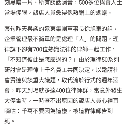
刻黑暗一片、所有談話消音，500多位與會人士
當場傻眼，飯店人員急得像熱鍋上的螞蟻。
套句昨天與談的遠東集團董事長徐旭東的話，
企業管理最不簡單的是處理「人」的問題，理
律旗下卻有700位熟識法律的律師一起工作，
「不知道彼此是怎麼過的？」由於理律50系列
研討會是理律上千名員工共同決定，以邀請社
會賢達與談重大議題，取代流於行式的週年酒
會，昨天到場就多達400位律師群，當意外發生
大停電時，一時查不出原因的飯店人員心裡直
嘀咕：千萬不要因為這樣，被這群律師告到
死。