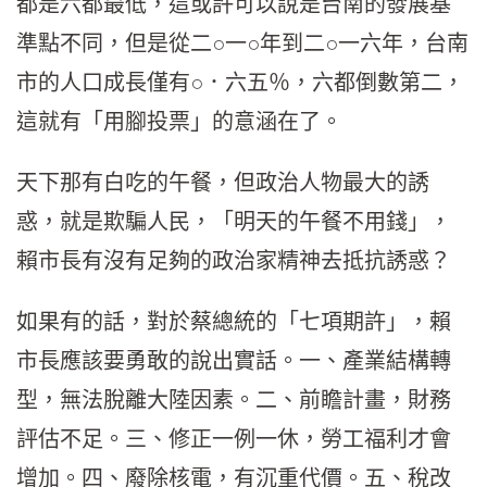
都是六都最低，這或許可以說是台南的發展基
準點不同，但是從二○一○年到二○一六年，台南
市的人口成長僅有○．六五％，六都倒數第二，
這就有「用腳投票」的意涵在了。
天下那有白吃的午餐，但政治人物最大的誘
惑，就是欺騙人民，「明天的午餐不用錢」，
賴市長有沒有足夠的政治家精神去抵抗誘惑？
如果有的話，對於蔡總統的「七項期許」，賴
市長應該要勇敢的說出實話。一、產業結構轉
型，無法脫離大陸因素。二、前瞻計畫，財務
評估不足。三、修正一例一休，勞工福利才會
增加。四、廢除核電，有沉重代價。五、稅改