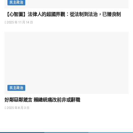
民主政治
【心智圖】法律人的超國界觀：從法制到法治，已臻良制
2025 年 11 月 14 日
民主政治
好鄰惡鄰箴言 賴總統痛改前非或辭職
2025 年 8 月 3 日