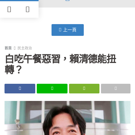
上一頁
首頁
民主政治
白吃午餐惡習，賴清德能扭
轉？