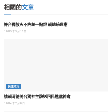
相關的
文章
兩岸關係與外交
許台獨放火不許統一點燈 賴總統違憲
2025 年 3 月 16 日
民主政治
請賴清德將台獨神主牌送回民進黨神龕
2024 年 7 月 8 日