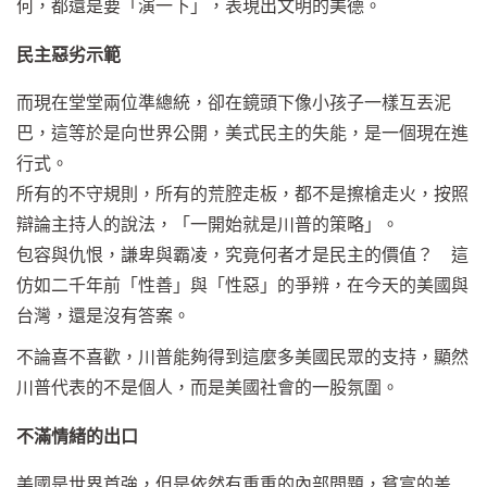
何，都還是要「演一下」，表現出文明的美德。
民主惡劣示範
而現在堂堂兩位準總統，卻在鏡頭下像小孩子一樣互丟泥
巴，這等於是向世界公開，美式民主的失能，是一個現在進
行式。
所有的不守規則，所有的荒腔走板，都不是擦槍走火，按照
辯論主持人的說法，「一開始就是川普的策略」。
包容與仇恨，謙卑與霸凌，究竟何者才是民主的價值？ 這
仿如二千年前「性善」與「性惡」的爭辨，在今天的美國與
台灣，還是沒有答案。
不論喜不喜歡，川普能夠得到這麼多美國民眾的支持，顯然
川普代表的不是個人，而是美國社會的一股氛圍。
不滿情緒的出口
美國是世界首強，但是依然有重重的內部問題，貧富的差