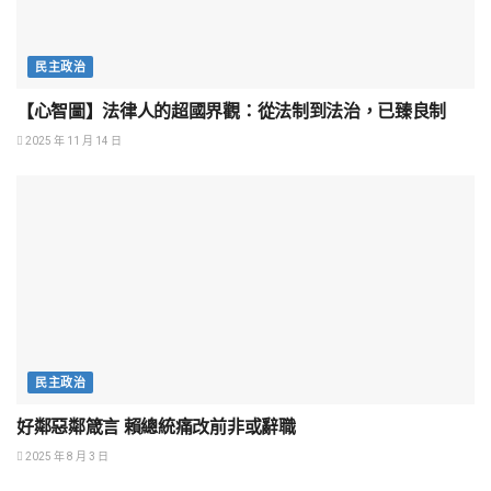
民主政治
【心智圖】法律人的超國界觀：從法制到法治，已臻良制
2025 年 11 月 14 日
民主政治
好鄰惡鄰箴言 賴總統痛改前非或辭職
2025 年 8 月 3 日