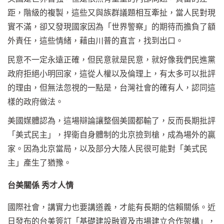
距，階級的複製，這些又與族群議題相互牽扯，當人民對現
實不滿，卻又發現國家因為「世界警察」的期待而擔負了額
外責任，這些情緒，藉由川普的直言，找到出口。
民意不一定永遠正確，但民意就是民意，就好像我們民進黨
政府拒絕小明回家，這從人權以及倫理上，有太多可以批評
的理由，但無法忽視的一點是，台灣社會的確有人，認同這
樣的政府做法。
美國媒體認為，這場辯論讓整個美國都輸了，反而長期批評
「美式民主」，捍衛自身體制的北京撿到槍，成為場外的贏
家。因為北京當局，以及部分大陸人民很可能對「美式民
主」產生了猶豫。
台美關係 秀才人情
國際社會，講實力也要講道義，才能有長期的信賴關係。近
日發布的台美簽訂「基礎建設融資及市場建立合作架構」，