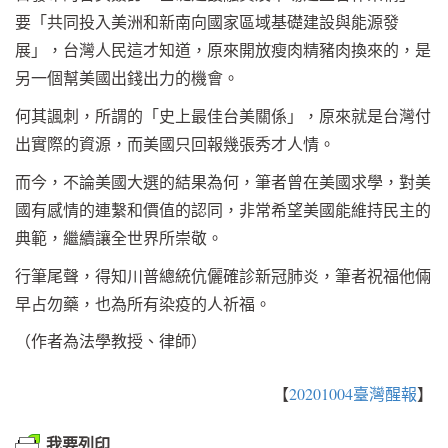
要「共同投入美洲和新南向國家區域基礎建設與能源發
展」，台灣人民這才知道，原來開放瘦肉精豬肉換來的，是
另一個幫美國出錢出力的機會。
何其諷刺，所謂的「史上最佳台美關係」，原來就是台灣付
出實際的資源，而美國只回報幾張秀才人情。
而今，不論美國大選的結果為何，筆者曾在美國求學，對美
國有感情的連繫和價值的認同，非常希望美國能維持民主的
典範，繼續讓全世界所崇敬。
行筆尾聲，得知川普總統伉儷確診新冠肺炎，筆者祝福他倆
早占勿藥，也為所有染疫的人祈福。
（作者為法學教授、律師）
【
20201004臺灣醒報
】
我要列印