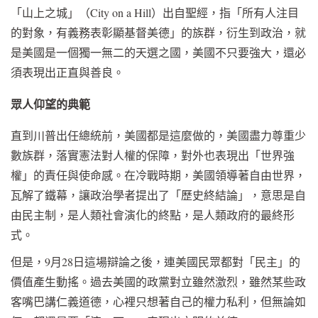
「山上之城」（City on a Hill）出自聖經，指「所有人注目
的對象，有義務表彰顯基督美德」的族群，衍生到政治，就
是美國是一個獨一無二的天選之國，美國不只要強大，還必
須表現出正直與善良。
眾人仰望的典範
直到川普出任總統前，美國都是這麼做的，美國盡力尊重少
數族群，落實憲法對人權的保障，對外也表現出「世界強
權」的責任與使命感。在冷戰時期，美國領導著自由世界，
瓦解了鐵幕，讓政治學者提出了「歷史終結論」，意思是自
由民主制，是人類社會演化的終點，是人類政府的最終形
式。
但是，9月28日這場辯論之後，連美國民眾都對「民主」的
價值產生動搖。過去美國的政黨對立雖然激烈，雖然某些政
客嘴巴講仁義道德，心裡只想著自己的權力私利，但無論如