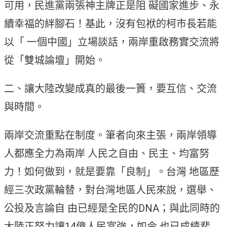
可用，民進黨兩張神主牌正是阻 礙國家進步、永
續幸福的絆腳石！基此，沒有包袱的柯市長若能
以「 一個中國」立場談話，兩岸重啟務實交流將
從「雙城論壇」開始。
二、讓大陸改變成真的最後一簣，要互信、交流
與時間。
兩岸交流重點在制度。筆者向來主張，兩岸領導
人都應全力為兩岸 人民之自由、民主、均富努
力！如何做到，就是要靠「良制」。台灣 地區歷
經三次政黨輪替，對台灣地區人民來說，選舉、
公投及言論自 由已經是全民的DNA；與此同時的
大陸正努力讓14億人民富強，如今 也已成績斐