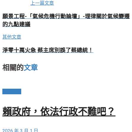
上一篇文章
願景工程-「氣候危機行動論壇」-理律關於氣候變遷
的九點建議
其他文章
淨零十萬火急 蔡主席別誤了蔡總統！
相關的
文章
民主政治
賴政府，依法行政不難吧？
2026 年 3 月 1 日