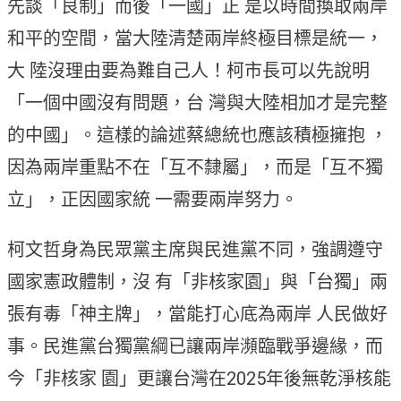
先談「良制」而後「一國」正 是以時間換取兩岸
和平的空間，當大陸清楚兩岸終極目標是統一，
大 陸沒理由要為難自己人！柯市長可以先說明
「一個中國沒有問題，台 灣與大陸相加才是完整
的中國」。這樣的論述蔡總統也應該積極擁抱 ，
因為兩岸重點不在「互不隸屬」，而是「互不獨
立」，正因國家統 一需要兩岸努力。
柯文哲身為民眾黨主席與民進黨不同，強調遵守
國家憲政體制，沒 有「非核家園」與「台獨」兩
張有毒「神主牌」，當能打心底為兩岸 人民做好
事。民進黨台獨黨綱已讓兩岸瀕臨戰爭邊緣，而
今「非核家 園」更讓台灣在2025年後無乾淨核能