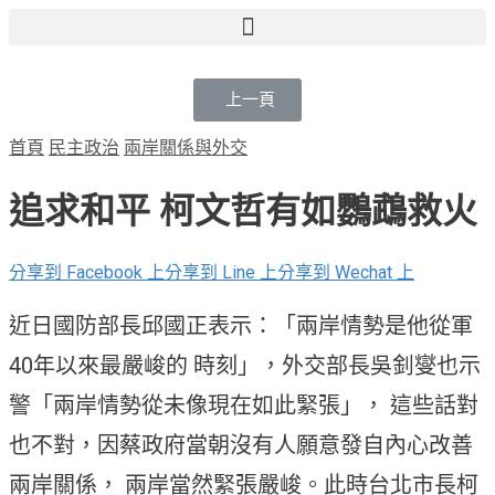
Search for:
Search Button
上一頁
首頁
民主政治
兩岸關係與外交
追求和平 柯文哲有如鸚鵡救火
分享到 Facebook 上
分享到 Line 上
分享到 Wechat 上
近日國防部長邱國正表示：「兩岸情勢是他從軍
40年以來最嚴峻的 時刻」，外交部長吳釗燮也示
警「兩岸情勢從未像現在如此緊張」， 這些話對
也不對，因蔡政府當朝沒有人願意發自內心改善
兩岸關係， 兩岸當然緊張嚴峻。此時台北市長柯