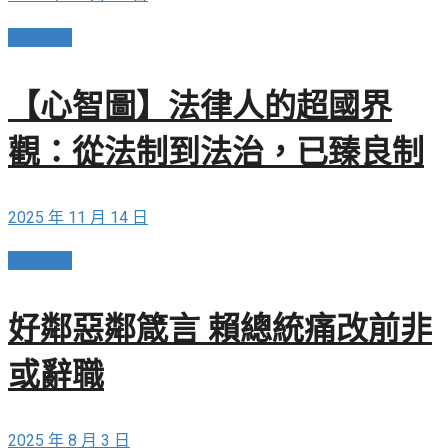
民主政治
【心智圖】法律人的超國界
觀：從法制到法治，已臻良制
2025 年 11 月 14 日
民主政治
好鄰惡鄰箴言 賴總統痛改前非
或辭職
2025 年 8 月 3 日