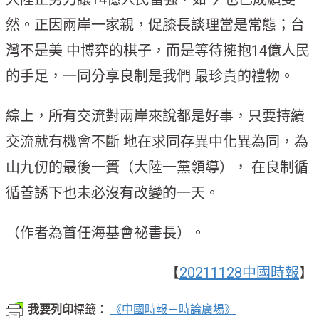
然。正因兩岸一家親，促膝長談理當是常態；台
灣不是美 中博弈的棋子，而是等待擁抱14億人民
的手足，一同分享良制是我們 最珍貴的禮物。
綜上，所有交流對兩岸來說都是好事，只要持續
交流就有機會不斷 地在求同存異中化異為同，為
山九仞的最後一簣（大陸一黨領導）， 在良制循
循善誘下也未必沒有改變的一天。
（作者為首任海基會祕書長）。
【
20211128中國時報
】
我要列印
標籤：
《中國時報－時論廣場》