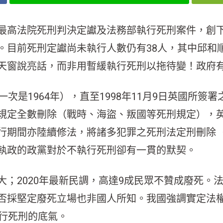
最高法院死刑判決定讞及法務部執行死刑案件，創
。目前死刑定讞尚未執行人數仍有38人，其中邱和
天窗說亮話，而非用暫緩執行死刑以拖待變！政府
次是1964年），直至1998年11月9日英國所
規定全數刪除（戰時、海盜、叛國等死刑規定），
行期間亦陸續修法，將諸多犯罪之死刑法定刑刪除
執政的政黨對於不執行死刑卻有一貫的默契。
2020年最新民調，高達9成民眾不贊成廢死。法務
否採堅定廢死立場也非國人所知。我國強調實定法
執行死刑的底氣。