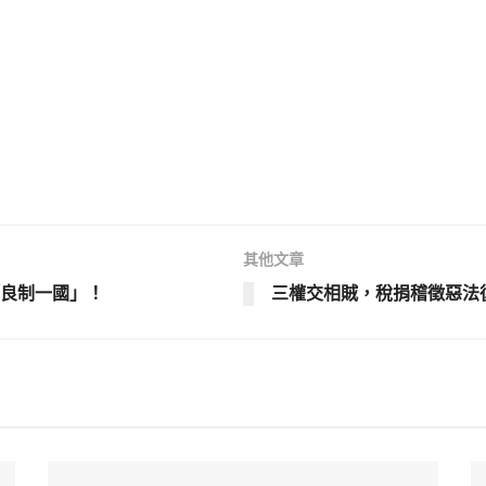
其他文章
良制一國」！
三權交相賊，稅捐稽徵惡法