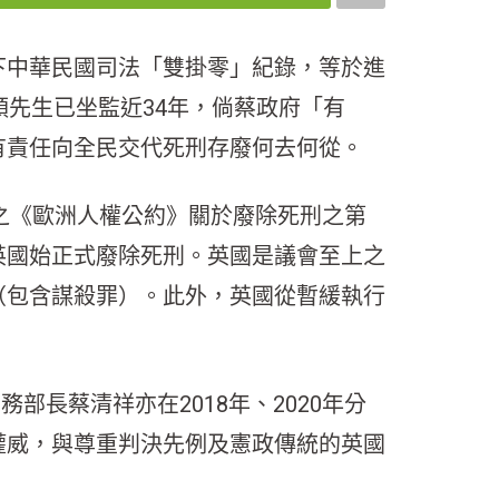
下中華民國司法「雙掛零」紀錄，等於進
順先生已坐監近34年，倘蔡政府「有
有責任向全民交代死刑存廢何去何從。
簽署之《歐洲人權公約》關於廢除死刑之第
英國始正式廢除死刑。英國是議會至上之
（包含謀殺罪）。此外，英國從暫緩執行
部長蔡清祥亦在2018年、2020年分
權威，與尊重判決先例及憲政傳統的英國