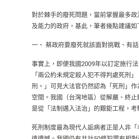
對於棘手的廢死問題，當前掌握最多政
及能力的政府，基此，筆者幾點建議如
一、 蔡政府要廢死就該面對挑戰、有
事實上，即便我國2009年以訂定施行
「兩公約未規定殺人犯不得判處死刑」
刑。」可見大法官仍然認為「死刑」作為
空間。我國（台灣地區）從解嚴、終止動
是從「法制邁入法治」的艱鉅工程，考
死刑制度最為現代人詬病者正是人非「
遠遺憾。我國仍有共計50條犯罪有相