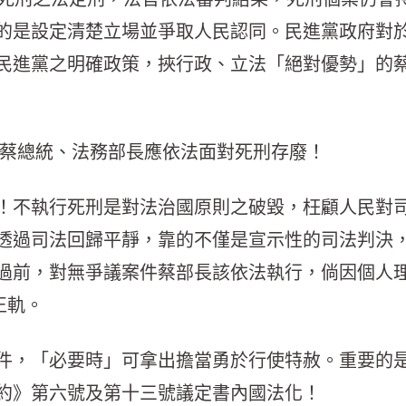
的是設定清楚立場並爭取人民認同。民進黨政府對
民進黨之明確政策，挾行政、立法「絕對優勢」的
，蔡總統、法務部長應依法面對死刑存廢！
！不執行死刑是對法治國原則之破毀，枉顧人民對
透過司法回歸平靜，靠的不僅是宣示性的司法判決
過前，對無爭議案件蔡部長該依法執行，倘因個人
正軌。
件，「必要時」可拿出擔當勇於行使特赦。重要的
約》第六號及第十三號議定書內國法化！