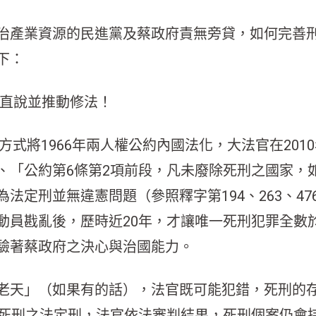
治產業資源的民進黨及蔡政府責無旁貸，如何完善
下：
話直說並推動修法！
法方式將1966年兩人權公約內國法化，大法官在20
、「公約第6條第2項前段，凡未廢除死刑之國家，
法定刑並無違憲問題（參照釋字第194、263、4
員戡亂後，歷時近20年，才讓唯一死刑犯罪全數於
驗著蔡政府之決心與治國能力。
老天」（如果有的話），法官既可能犯錯，死刑的
對死刑之法定刑，法官依法審判結果，死刑個案仍會