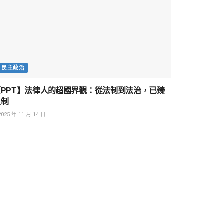
民主政治
【PPT】法律人的超國界觀：從法制到法治，已臻
良制
025 年 11 月 14 日