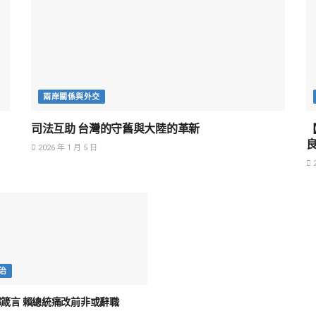
兩岸關係與外交
司法互助 台灣的守舊與大陸的革新
2026 年 1 月 5 日
2
治
箴言 賴總統痛改前非或辭職