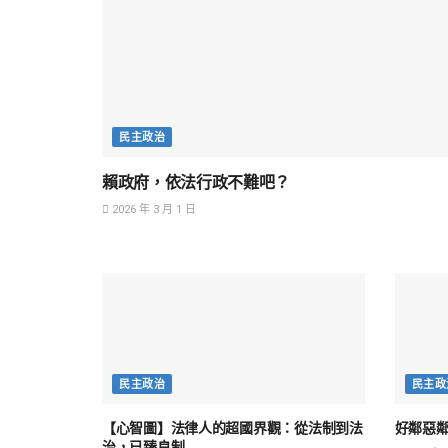
民主政治
賴政府，依法行政不難吧？
2026 年 3 月 1 日
民主政治
民主政
【心智圖】法律人的超國界觀：從法制到法
好鄰惡鄰
治，已臻良制