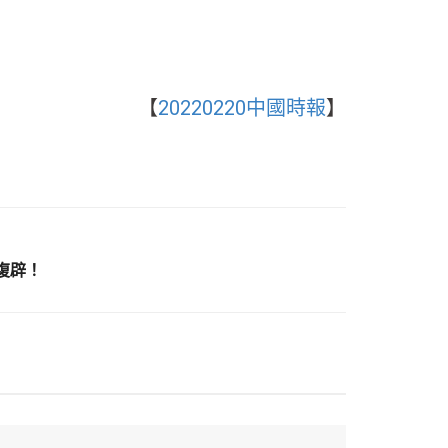
【
20220220中國時報
】
復辟！