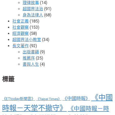
理律故事
(14)
超國界法治
(91)
身為法律人
(68)
社會正義
(185)
社會觀察
(153)
經濟觀察
(58)
超國界法小教室
(34)
長文著作
(92)
出版書籍
(9)
推薦序
(25)
書與人生
(4)
標籤
《中國
《中國時報》
《ETtoday新聞雲》
《Taipei Times》
時報－天堂不撤守》
《中國時報－時