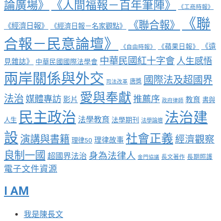
論廣場》
《人間福報－百年筆陣》
《工商時報》
《聯
《聯合報》
《經濟日報》
《經濟日報－名家觀點》
合報－民意論壇》
《遠
《蘋果日報》
《自由時報》
中華民國紅十字會
人生感悟
見雜誌》
中華民國國際法學會
兩岸關係與外交
國際法及超國界
唐獎
司法改革
愛與奉獻
法治
媒體專訪
推薦序
影片
教育
書與
政府律師
民主政治
法治建
法學教育
法學期刊
人生
法學論壇
設
社會正義
演講與書籍
經濟觀察
理律故事
理律50
良制一國
身為法律人
超國界法治
長期照護
長文著作
金門協議
電子文件資源
I AM
我是陳長文