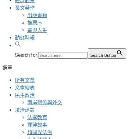
經濟觀察
長文著作
出版書籍
推薦序
書與人生
動態時報
Search for:
Search Button
選單
所有文章
文章總表
民主政治
兩岸關係與外交
法治建設
法學教育
理律故事
超國界法治