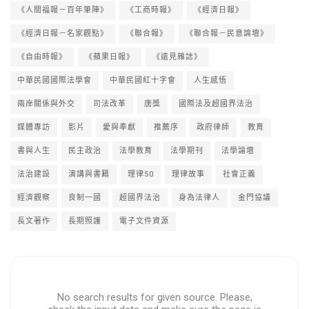
《人間福報－百年筆陣》
《工商時報》
《經濟日報》
《經濟日報－名家觀點》
《聯合報》
《聯合報－民意論壇》
《自由時報》
《蘋果日報》
《遠見雜誌》
中華民國國際法學會
中華民國紅十字會
人生感悟
兩岸關係與外交
司法改革
唐獎
國際法及超國界法治
媒體專訪
影片
愛與奉獻
推薦序
政府律師
教育
書與人生
民主政治
法學教育
法學期刊
法學論壇
法治建設
演講與書籍
理律50
理律故事
社會正義
經濟觀察
良制一國
超國界法治
身為法律人
金門協議
長文著作
長期照護
電子文件資源
No search results for given source. Please,