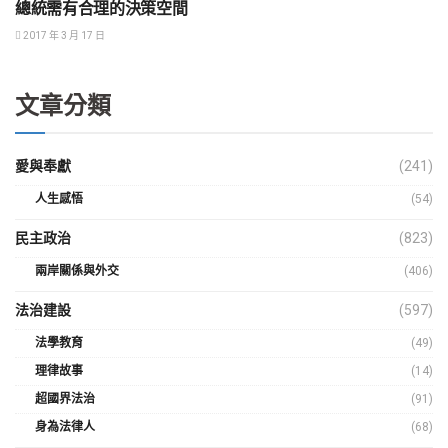
總統需有合理的決策空間
社會正義
2017 年 3 月 17 日
文章分類
愛與奉獻
(241)
人生感悟
(54)
民主政治
(823)
兩岸關係與外交
(406)
法治建設
(597)
法學教育
(49)
理律故事
(14)
超國界法治
(91)
身為法律人
(68)