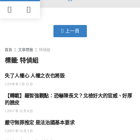
上一頁
首頁
文章標籤
特偵組
標籤:
特偵組
失了人權心 人權之衣也將毀
兩岸關係與外交
2018 年 1 月 12 日
【轉載】羅智強觀點：恐嚇陳長文？北檢好大的官威、好厚
法治建設
的臉皮
2017 年 12 月 6 日
嚴守無罪推定 是法治國基本要求
法治建設
2017 年 12 月 1 日