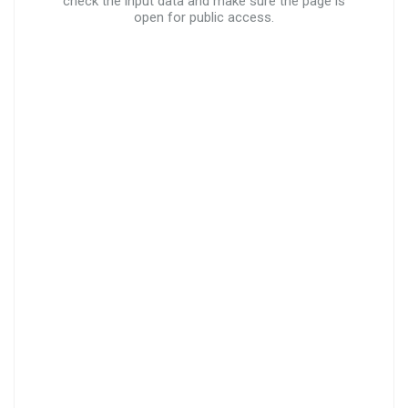
check the input data and make sure the page is
open for public access.