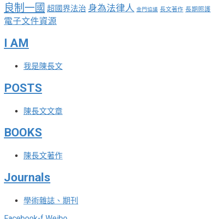
良制一國
身為法律人
超國界法治
長期照護
長文著作
金門協議
電子文件資源
I AM
我是陳長文
POSTS
陳長文文章
BOOKS
陳長文著作
Journals
學術雜誌、期刊
Facebook-f
Weibo