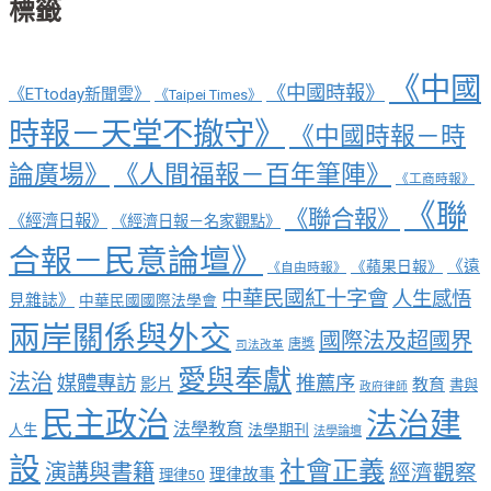
標籤
《中國
《中國時報》
《ETtoday新聞雲》
《Taipei Times》
時報－天堂不撤守》
《中國時報－時
論廣場》
《人間福報－百年筆陣》
《工商時報》
《聯
《聯合報》
《經濟日報》
《經濟日報－名家觀點》
合報－民意論壇》
《遠
《蘋果日報》
《自由時報》
中華民國紅十字會
人生感悟
見雜誌》
中華民國國際法學會
兩岸關係與外交
國際法及超國界
唐獎
司法改革
愛與奉獻
法治
媒體專訪
推薦序
影片
教育
書與
政府律師
民主政治
法治建
法學教育
法學期刊
人生
法學論壇
設
社會正義
演講與書籍
經濟觀察
理律故事
理律50