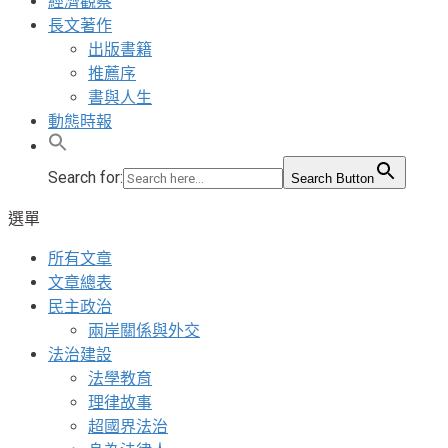
經濟觀察
長文著作
出版書籍
推薦序
書與人生
動態時報
Search for:
Search Button
選單
所有文章
文章總表
民主政治
兩岸關係與外交
法治建設
法學教育
理律故事
超國界法治