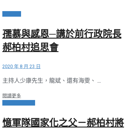
人生感悟
孺慕與感恩─講於前行政院長
郝柏村追思會
2020 年 8 月 23 日
主持人少康先生，龍斌、還有海雯、 ...
閱讀更多
兩岸關係與外交
憶軍隊國家化之父－郝柏村將