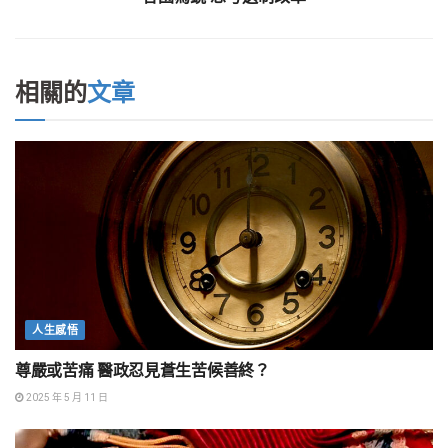
相關的
文章
人生感悟
尊嚴或苦痛 醫政忍見蒼生苦候善終？
2025 年 5 月 11 日