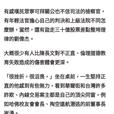
有感嘆民眾寧可拜關公也不信司法的檢察官，
有年輕法官擔心自己的判決和上級法院不同怎
麼辦，當然，還有盜走三十億股票差點整垮理
律的劉偉杰。
大概很少有人比陳長文對不正直、倫理道德教
育失敗造成的傷害體會更深。
「很挫折，很沮喪，」坐在桌前，一生堅持正
直的他感到有些無力，看到華爾街和台灣許多
詐欺、內線交易案主都是自己的頂尖同窗，例
如哈佛校友會會長、掏空遠航潛逃的前董事長
崔湧。