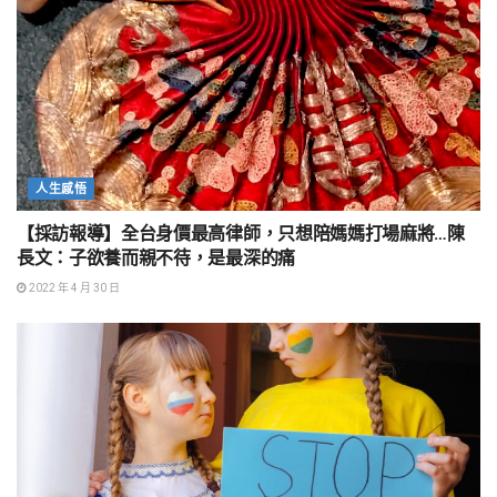
人生感悟
【採訪報導】全台身價最高律師，只想陪媽媽打場麻將…陳
長文：子欲養而親不待，是最深的痛
2022 年 4 月 30 日