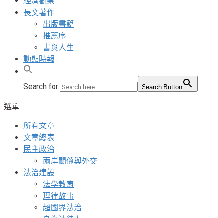
經濟觀察
長文著作
出版書籍
推薦序
書與人生
動態時報
Search for:
Search Button
選單
所有文章
文章總表
民主政治
兩岸關係與外交
法治建設
法學教育
理律故事
超國界法治