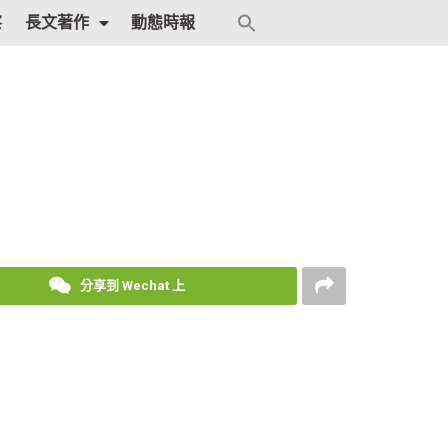
Search
察
長文著作
動態時報
for:
Search Button
分享到 Wechat 上