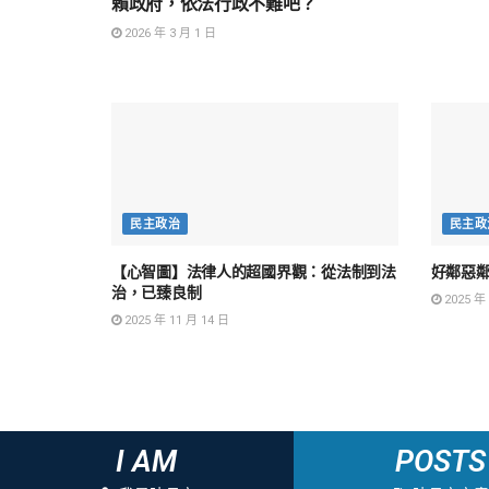
賴政府，依法行政不難吧？
2026 年 3 月 1 日
民主政治
民主政
【心智圖】法律人的超國界觀：從法制到法
好鄰惡鄰
治，已臻良制
2025 年 
2025 年 11 月 14 日
I AM
POSTS