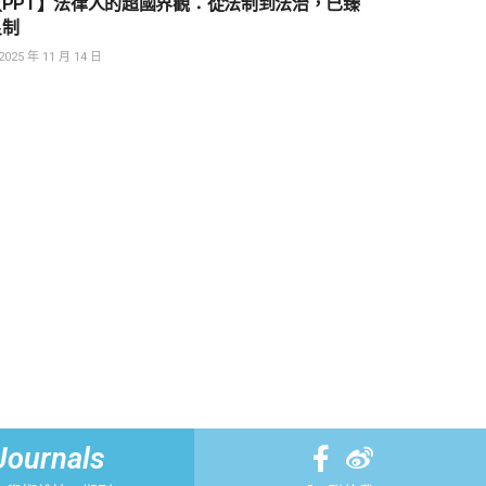
【PPT】法律人的超國界觀：從法制到法治，已臻
良制
2025 年 11 月 14 日
Journals