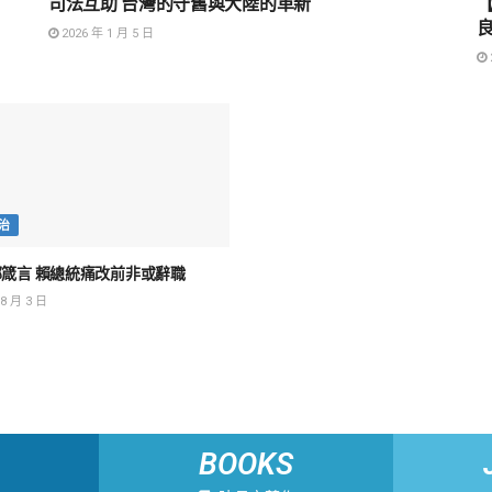
司法互助 台灣的守舊與大陸的革新
2026 年 1 月 5 日
治
箴言 賴總統痛改前非或辭職
8 月 3 日
BOOKS