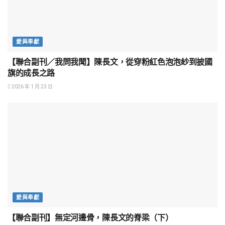
愛與奉獻
【聯合副刊／我問我聞】陳長文，從穿粉紅色泡泡紗到披國
旗的成長之路
2026 年 1 月 23 日
愛與奉獻
【聯合副刊】無定河邊骨，陳長文的脊梁（下）