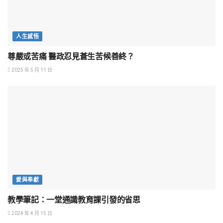
人生感悟
尊嚴或苦痛 醫政忍見蒼生苦候善終？
2025 年 5 月 11 日
愛與奉獻
教學筆記：一堂通識教育課引發的省思
2024 年 4 月 15 日