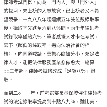
律師考試門檻，向為「門內人」與「門外人」
的拔河，未上榜的人想放寬，已上榜者又不希
望競爭。一九八八年起連續五年雙位數錄取率
後，錄取率又跌至六到八％間。兩千年律師考
試錄取率僅約六％，筆者感慨人才卡在考試，
寫下〈超低的錄取率，邁向法治社會的桎
梏〉，向同道喊話，莫擔心餅被分小，充足法
律人才，能把法律服務產業愈做愈大。總算二
○○三年起，律師考試修改成「足額八％」錄
取。
而到二○一一年，前考選部長董保城催生律師考
試的法定錄取率提高到十點八九％，雖比美、