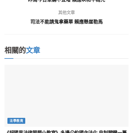
其他文章
司法不能請鬼拿藥單 賴應懸崖勒馬
相關的
文章
法學教育
《超國界法律問題小教室》多邊公約國內法化 良制關鍵一簣