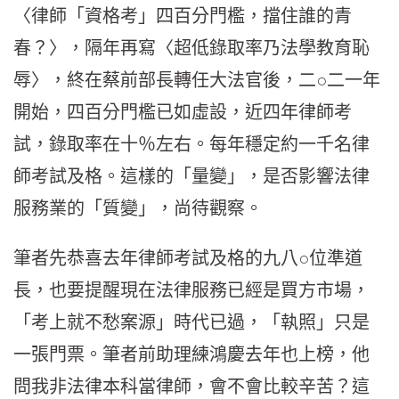
〈律師「資格考」四百分門檻，擋住誰的青
春？〉，隔年再寫〈超低錄取率乃法學教育恥
辱〉，終在蔡前部長轉任大法官後，二○二一年
開始，四百分門檻已如虛設，近四年律師考
試，錄取率在十％左右。每年穩定約一千名律
師考試及格。這樣的「量變」，是否影響法律
服務業的「質變」，尚待觀察。
筆者先恭喜去年律師考試及格的九八○位準道
長，也要提醒現在法律服務已經是買方市場，
「考上就不愁案源」時代已過，「執照」只是
一張門票。筆者前助理練鴻慶去年也上榜，他
問我非法律本科當律師，會不會比較辛苦？這