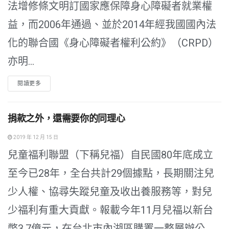
法增修條文明訂國家應保障身心障礙者就業權
益，而2006年通過、並於2014年經我國國內法
化的聯合國《身心障礙者權利公約》（CRPD）
亦明...
閱讀更多
捐款之外，還需要你的同理心
2019 年 12 月 15 日
兒童福利聯盟（下稱兒福）自民國80年底成立
至今已28年，全台共計29個據點，長期關注兒
少人權、協尋失蹤兒童及收出養服務等，對兒
少福利有重大貢獻。報載今年11月兒福以新台
幣3.7億元，在台北市內湖區購置一整層辦公