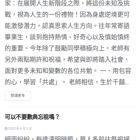
家：在展開人生新階段之際，將這份未知及挑
戰，視為人生的一份禮物！因為身處逆境更可
能激發潛力，認真思索人生方向。往年常寄語
畢業生，談到抱持熱情、好奇心以及慎始慎終
的重要。今年除了鼓勵同學積極向上，老師有
另外兩點期許和祝福，希望與即將踏入社會、
面對更多未知和變數的各位共勉。 一、用包容
的心，學習「共處」。 老師相信，生於千囍...
閱讀更多
可以不要數典忘祖嗎？
2020 年 4 月 5 日
細雨紛紛，每逢清明時節，華人多前往祭祖掃