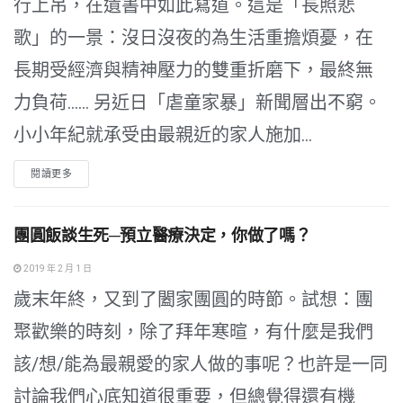
行上吊，在遺書中如此寫道。這是「長照悲
歌」的一景：沒日沒夜的為生活重擔煩憂，在
長期受經濟與精神壓力的雙重折磨下，最終無
力負荷…… 另近日「虐童家暴」新聞層出不窮。
小小年紀就承受由最親近的家人施加...
閱讀更多
團圓飯談生死─預立醫療決定，你做了嗎？
2019 年 2 月 1 日
歲末年終，又到了闔家團圓的時節。試想：團
聚歡樂的時刻，除了拜年寒暄，有什麼是我們
該/想/能為最親愛的家人做的事呢？也許是一同
討論我們心底知道很重要，但總覺得還有機