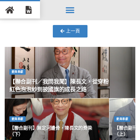
Search for:
Search Button
上一頁
愛與奉獻
【聯合副刊／我問我聞】陳長文，從穿粉
紅色泡泡紗到披國旗的成長之路
愛與奉獻
愛與奉獻
【聯合副刊】無定河邊骨，陳長文的脊梁
【聯合副刊
（下）
（上）