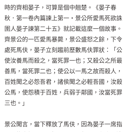
時的齊相晏子，可算是個中翹楚。《晏子春
秋．第一卷內篇諫上第一‧景公所愛馬死欲誅
圉人晏子諫第二十五》就記載這麼一個故事。
齊景公的一匹愛馬暴斃，景公盛怒之餘，下令
處死馬伕，晏子立刻趨前歷數馬伕罪狀：「公
使汝養馬而殺之，當死罪一也；又殺公之所最
善馬，當死罪二也；使公以一馬之故而殺人，
百姓聞之必怨吾君，諸侯聞之必輕吾國，汝殺
公馬，使怨積于百姓，兵弱于鄰國，汝當死罪
三也。」
景公聞言，當下釋放了馬伕，因為晏子一席指