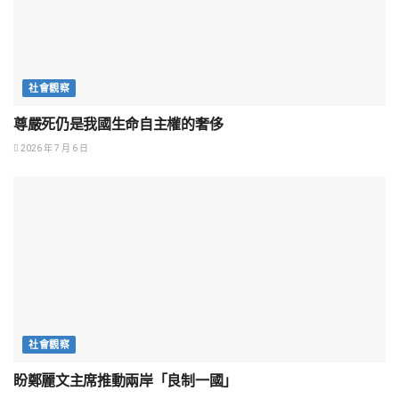
社會觀察
尊嚴死仍是我國生命自主權的奢侈
2026 年 7 月 6 日
社會觀察
盼鄭麗文主席推動兩岸「良制一國」