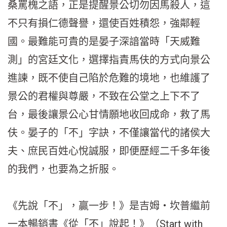
桑罵槐之語，正是提醒景公切勿因馬殺人，這
不只有損仁德聲譽，還使百姓積怨，強鄰輕
國。最難能可貴的是晏子深諳當時「天威難
測」的宮廷文化，選擇指責馬伕的方式向景公
進諫，既不使自己陷於危難的境地，也維護了
景公的君權與尊嚴，不致在公堂之上下不了
台，最後讓景公心甘情願地收回成命，救了馬
伕。晏子的「不」字訣，不僅讓當代的諸侯大
夫、庶民百姓心悅誠服，即便歷經二千多年後
的我們，也要為之折服。
《先說「不」，贏一步！》是吉姆‧坎普繼前
一本暢銷書《從「不」說起！》（Start with