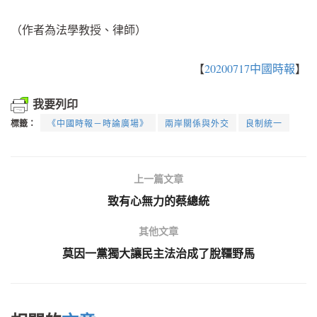
（作者為法學教授、律師）
【
20200717中國時報
】
我要列印
標籤：
《中國時報－時論廣場》
兩岸關係與外交
良制統一
上一篇文章
致有心無力的蔡總統
其他文章
莫因一黨獨大讓民主法治成了脫韁野馬