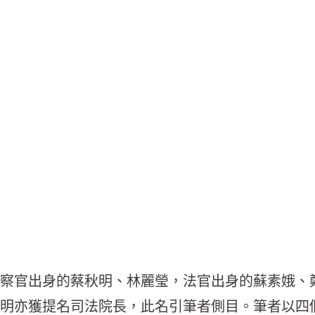
察官出身的蔡秋明、林麗瑩，法官出身的蘇素娥、
明亦獲提名司法院長，此名引筆者側目。筆者以四