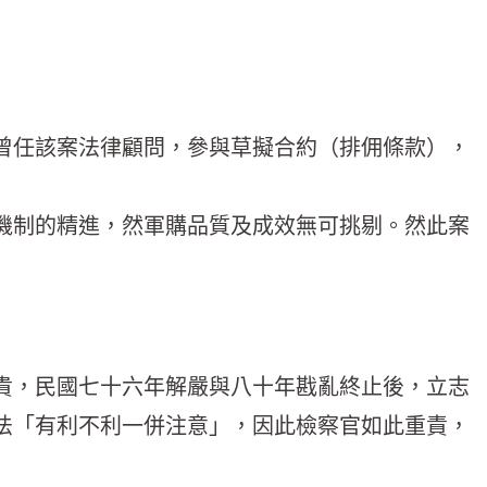
曾任該案法律顧問，參與草擬合約（排佣條款），
機制的精進，然軍購品質及成效無可挑剔。然此案
貴，民國七十六年解嚴與八十年戡亂終止後，立志
法「有利不利一併注意」，因此檢察官如此重責，