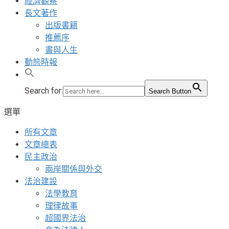
經濟觀察
長文著作
出版書籍
推薦序
書與人生
動態時報
Search for:
Search Button
選單
所有文章
文章總表
民主政治
兩岸關係與外交
法治建設
法學教育
理律故事
超國界法治