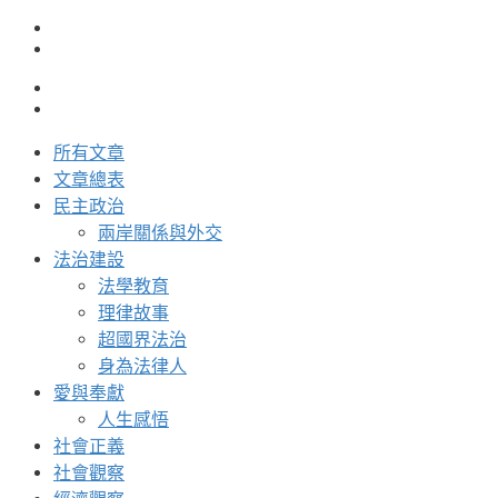
所有文章
文章總表
民主政治
兩岸關係與外交
法治建設
法學教育
理律故事
超國界法治
身為法律人
愛與奉獻
人生感悟
社會正義
社會觀察