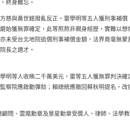
，終身難忘。
方慈與黃世銘撥亂反正。雷學明等五人獲刑事補償
磨始獲無罪確定，此等煎熬非親身經歷，實難以想
亦未受台北地院追償刑事補償金額，法界竟毫無蒙
院長之適才。
學明等人收賄二千萬美元，雷等五人獲無罪判決確
監察院應啟動彈劾；賴總統應撤回蔡秋明提名，改
前法律總顧問、雲麾勳章及景星勳章受獎人、律師、法學