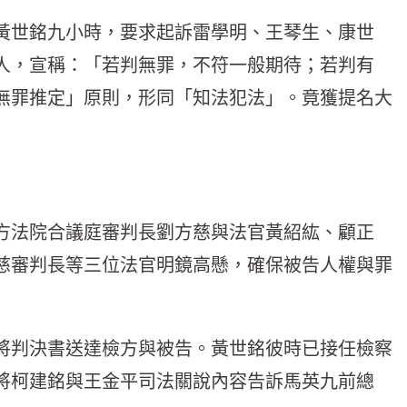
黃世銘九小時，要求起訴雷學明、王琴生、康世
人，宣稱：「若判無罪，不符一般期待；若判有
無罪推定」原則，形同「知法犯法」。竟獲提名大
方法院合議庭審判長劉方慈與法官黃紹紘、顧正
慈審判長等三位法官明鏡高懸，確保被告人權與罪
將判決書送達檢方與被告。黃世銘彼時已接任檢察
將柯建銘與王金平司法關說內容告訴馬英九前總