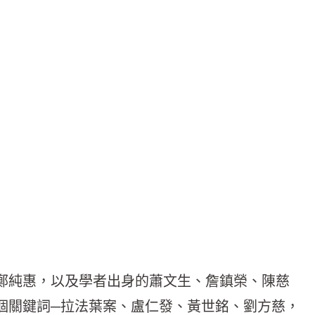
鄭純惠，以及學者出身的蕭文生、詹鎮榮、陳慈
個關鍵詞─拉法葉案、盧仁發、黃世銘、劉方慈，