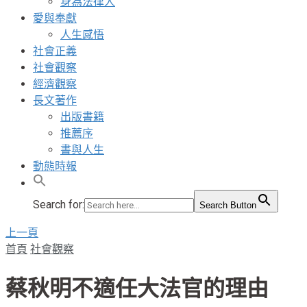
身為法律人
愛與奉獻
人生感悟
社會正義
社會觀察
經濟觀察
長文著作
出版書籍
推薦序
書與人生
動態時報
Search for:
Search Button
上一頁
首頁
社會觀察
蔡秋明不適任大法官的理由