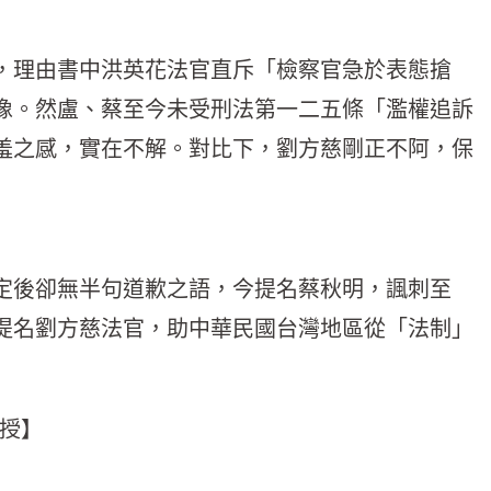
，理由書中洪英花法官直斥「檢察官急於表態搶
像。然盧、蔡至今未受刑法第一二五條「濫權追訴
羞之感，實在不解。對比下，劉方慈剛正不阿，保
定後卻無半句道歉之語，今提名蔡秋明，諷刺至
提名劉方慈法官，助中華民國台灣地區從「法制」
教授】