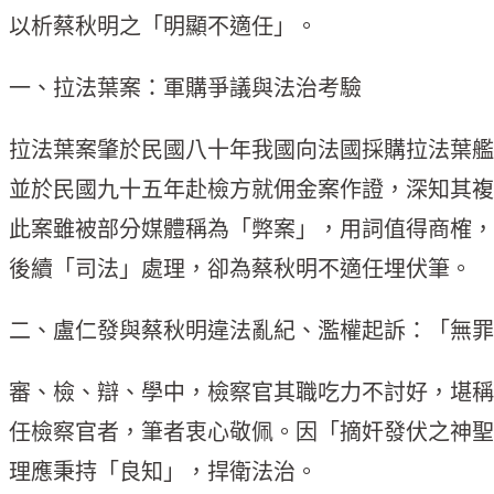
以析蔡秋明之「明顯不適任」。
一、拉法葉案：軍購爭議與法治考驗
拉法葉案肇於民國八十年我國向法國採購拉法葉艦
並於民國九十五年赴檢方就佣金案作證，深知其複
此案雖被部分媒體稱為「弊案」，用詞值得商榷，
後續「司法」處理，卻為蔡秋明不適任埋伏筆。
二、盧仁發與蔡秋明違法亂紀、濫權起訴：「無罪
審、檢、辯、學中，檢察官其職吃力不討好，堪稱
任檢察官者，筆者衷心敬佩。因「摘奸發伏之神聖
理應秉持「良知」，捍衛法治。