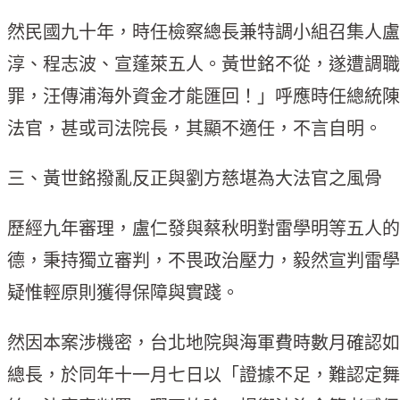
然民國九十年，時任檢察總長兼特調小組召集人盧
淳、程志波、宣蓬萊五人。黃世銘不從，遂遭調職
罪，汪傳浦海外資金才能匯回！」呼應時任總統陳
法官，甚或司法院長，其顯不適任，不言自明。
三、黃世銘撥亂反正與劉方慈堪為大法官之風骨
歷經九年審理，盧仁發與蔡秋明對雷學明等五人的
德，秉持獨立審判，不畏政治壓力，毅然宣判雷學
疑惟輕原則獲得保障與實踐。
然因本案涉機密，台北地院與海軍費時數月確認如
總長，於同年十一月七日以「證據不足，難認定舞