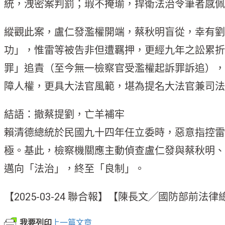
統，洩密案判罰；瑕不掩瑜，捍衛法治令筆者感佩
縱觀此案，盧仁發濫權開端，蔡秋明盲從，幸有劉
功」，惟雷等被告非但遭羈押，更經九年之訟累折
罪」追責（至今無一檢察官受濫權起訴罪訴追），
障人權，更具大法官風範，堪為提名大法官兼司法
結語：撤蔡提劉，亡羊補牢
賴清德總統於民國九十四年任立委時，惡意指控雷
極。基此，檢察機關應主動偵查盧仁發與蔡秋明、
邁向「法治」，終至「良制」。
【2025-03-24 聯合報】【陳長文╱國防部
我要列印
上一篇文章