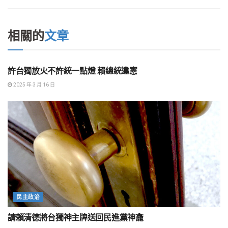
相關的
文章
兩岸關係與外交
許台獨放火不許統一點燈 賴總統違憲
2025 年 3 月 16 日
民主政治
請賴清德將台獨神主牌送回民進黨神龕