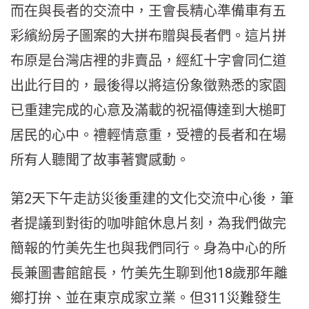
而在與長者的交流中，王會長精心準備車有五
彩繽紛房子圖案的大拼布贈與長者們。這片拼
布原是台灣店裡的非賣品，經紅十字會同仁道
出此行目的，最後得以將這份象徵熟悉的家園
已重建完成的心意及滿載的祝福傳達到大槌町
居民的心中。禮輕情意重，受禮的長者和在場
所有人聽聞了故事著實感動。
第2天下午走訪災後重建的文化交流中心後，筆
者提議到對街的咖啡館休息片刻，為我們做完
簡報的竹美先生也與我們同行。身為中心的所
長兼圖書館館長，竹美先生聊到他18歲那年離
鄉打拚、並在東京成家立業。但311災難發生