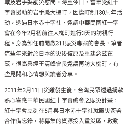
城及岩手縣勘災慰問。時至今日，當年受紅十
字會援助的岩手縣大槌町，因逢町制130周年活
動，透過日本赤十字社，邀請中華民國紅十字
會在今年2月初前往大槌町進行3天的訪視行
程。身為卸任前開啟311賑災專案的會長，筆者
這些年來對於日本的災後復原及重建念茲在
茲，很高興經王清峰會長邀請再訪大槌町，有
些見聞和心情想與讀者分享。
2011年3月11日災難發生後，台灣民眾透過捐款
熱心響應中華民國紅十字會總會之賑災計畫，
紅十字會立刻在5月與日本赤十字社就賑災簽署
合作備忘錄，將募集的資源投入重災區，啟動