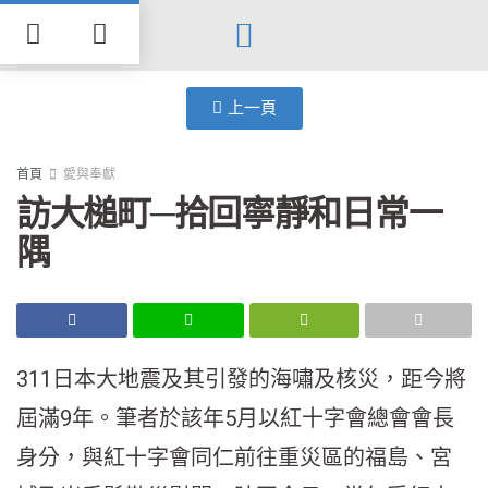
Search for:
Search Button
上一頁
首頁
愛與奉獻
訪大槌町─拾回寧靜和日常一
隅
311日本大地震及其引發的海嘯及核災，距今將
屆滿9年。筆者於該年5月以紅十字會總會會長
身分，與紅十字會同仁前往重災區的福島、宮