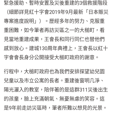
緊急援助、暫時安置及災後重建的3個救援階段
（細節詳見紅十字會2019年9月最新「日本賑災
專案進度說明」）。歷經多年的努力、克服重
重困難，如今筆者再訪災區之一的大槌町，看
見當地重建成果，王會長和同行同仁也替他們
感到放心。建城130周年典禮上，王會長以紅十
字會會長身分公開接受大槌町政府的謝意。
行程中，大槌町政府也為我們安排探望幼兒園
兒童以及市立公寓的長者。重建後窗明几淨、
陽光灑入的教室，陪伴著的是這群311災後出生
的孩童，臉上充滿朝氣、無憂無慮的笑容。這
是9年前走訪災區時，筆者所難以想見的光景。