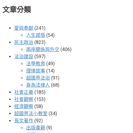
文章分類
愛與奉獻
(241)
人生感悟
(54)
民主政治
(823)
兩岸關係與外交
(406)
法治建設
(597)
法學教育
(49)
理律故事
(14)
超國界法治
(91)
身為法律人
(68)
社會正義
(185)
社會觀察
(153)
經濟觀察
(58)
超國界法小教室
(34)
長文著作
(92)
出版書籍
(9)