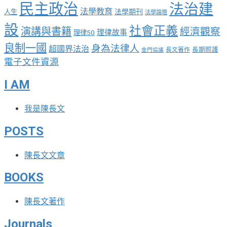
民主政治
法治建
法學教育
法學期刊
人生
法學論壇
設
社會正義
演講與書籍
經濟觀察
理律故事
理律50
良制一國
身為法律人
超國界法治
長期照護
長文著作
金門協議
電子文件資源
I AM
我是陳長文
POSTS
陳長文文章
BOOKS
陳長文著作
Journals