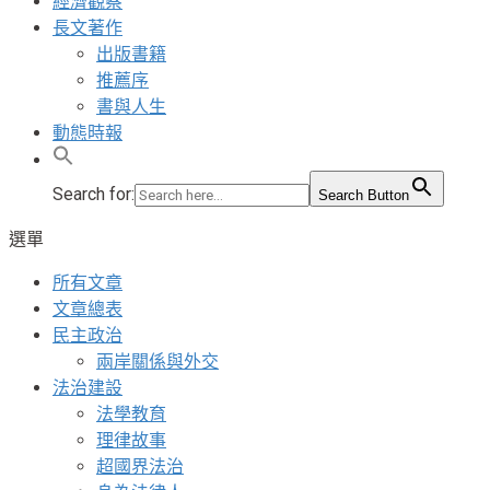
經濟觀察
長文著作
出版書籍
推薦序
書與人生
動態時報
Search for:
Search Button
選單
所有文章
文章總表
民主政治
兩岸關係與外交
法治建設
法學教育
理律故事
超國界法治