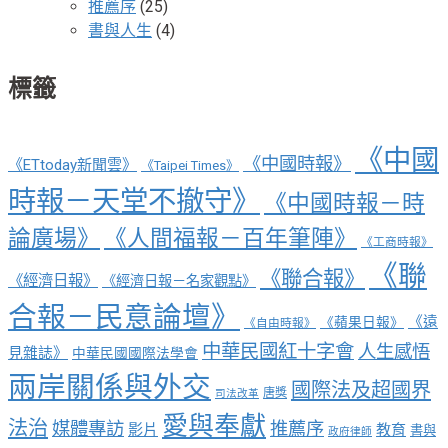
推薦序
(25)
書與人生
(4)
標籤
《中國
《中國時報》
《ETtoday新聞雲》
《Taipei Times》
時報－天堂不撤守》
《中國時報－時
論廣場》
《人間福報－百年筆陣》
《工商時報》
《聯
《聯合報》
《經濟日報》
《經濟日報－名家觀點》
合報－民意論壇》
《遠
《蘋果日報》
《自由時報》
中華民國紅十字會
人生感悟
見雜誌》
中華民國國際法學會
兩岸關係與外交
國際法及超國界
唐獎
司法改革
愛與奉獻
法治
媒體專訪
推薦序
影片
教育
書與
政府律師