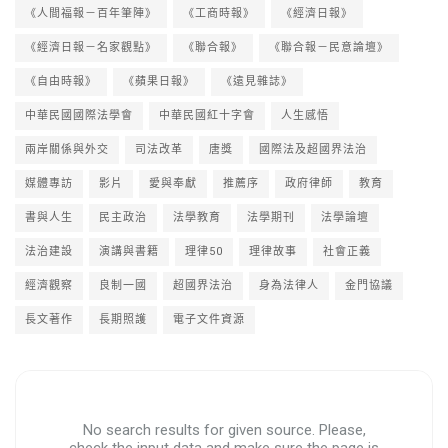
《人間福報－百年筆陣》
《工商時報》
《經濟日報》
《經濟日報－名家觀點》
《聯合報》
《聯合報－民意論壇》
《自由時報》
《蘋果日報》
《遠見雜誌》
中華民國國際法學會
中華民國紅十字會
人生感悟
兩岸關係與外交
司法改革
唐獎
國際法及超國界法治
媒體專訪
影片
愛與奉獻
推薦序
政府律師
教育
書與人生
民主政治
法學教育
法學期刊
法學論壇
法治建設
演講與書籍
理律50
理律故事
社會正義
經濟觀察
良制一國
超國界法治
身為法律人
金門協議
長文著作
長期照護
電子文件資源
No search results for given source. Please,