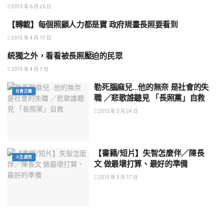
2015 年 6 月 26 日
【轉載】每個照顧人力都是寶 政府規畫長照要看到
愛與奉獻
2015 年 4 月 17 日
統獨之外，看看被長照壓迫的民眾
社會正義
2015 年 4 月 7 日
勒死腦麻兒…他的無奈 是社會的失
社會正義
職 ／悲歌誰聽見 「長照黨」自救
2015 年 3 月 24 日
【書籍/短片】失智怎麼伴／陳長
人生感悟
文 做最壞打算、最好的準備
2015 年 3 月 17 日