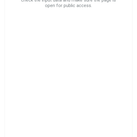
check the input data and make sure the page is
open for public access.