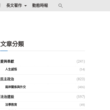
Search
察
長文著作
動態時報
for:
Search Button
文章分類
愛與奉獻
(241)
人生感悟
(54)
民主政治
(823)
兩岸關係與外交
(406)
法治建設
(597)
法學教育
(49)