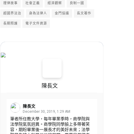
理律故事
社會正義
經濟觀察
良制一國
超國界法治
身為法律人
金門協議
長文著作
長期照護
電子文件資源
陳長文
陳長文
December 30, 2019, 1:29 AM
筆者所任教大學，每年畢業季時，商學院與
法學院氣氛迥異。商學院同學臉上多帶著笑
容，期盼畢業後一展長才的美好未來；法學