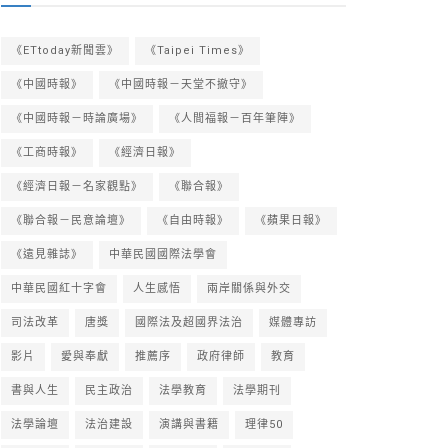
《ETtoday新聞雲》
《Taipei Times》
《中國時報》
《中國時報－天堂不撤守》
《中國時報－時論廣場》
《人間福報－百年筆陣》
《工商時報》
《經濟日報》
《經濟日報－名家觀點》
《聯合報》
《聯合報－民意論壇》
《自由時報》
《蘋果日報》
《遠見雜誌》
中華民國國際法學會
中華民國紅十字會
人生感悟
兩岸關係與外交
司法改革
唐獎
國際法及超國界法治
媒體專訪
影片
愛與奉獻
推薦序
政府律師
教育
書與人生
民主政治
法學教育
法學期刊
法學論壇
法治建設
演講與書籍
理律50