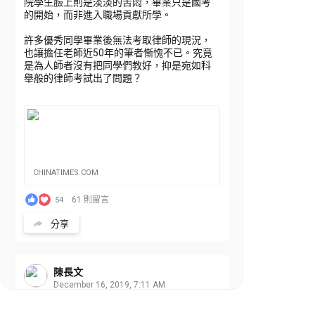
院學生臉上則是淡淡的苦悶，畢業只是國考
的開始，而非進入職場貢獻所學。
許多優秀同學畢業後無法考取律師的現況，
也讓擔任老師近50年的筆者慚愧不已。究竟
是為人師者沒有把同學們教好，抑是宛如科
舉般的律師考試出了問題？
CHINATIMES.COM
61 則留言
54
分享
陳長文
December 16, 2019, 7:11 AM
筆者30年前（1990）於紅十字會推動「讓愛
穿透障礙專案」，呼籲應強化社會對智能障