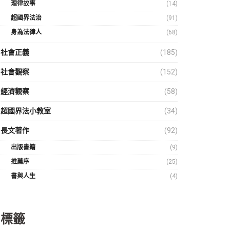
理律故事
(14)
超國界法治
(91)
身為法律人
(68)
社會正義
(185)
社會觀察
(152)
經濟觀察
(58)
超國界法小教室
(34)
長文著作
(92)
出版書籍
(9)
推薦序
(25)
書與人生
(4)
標籤