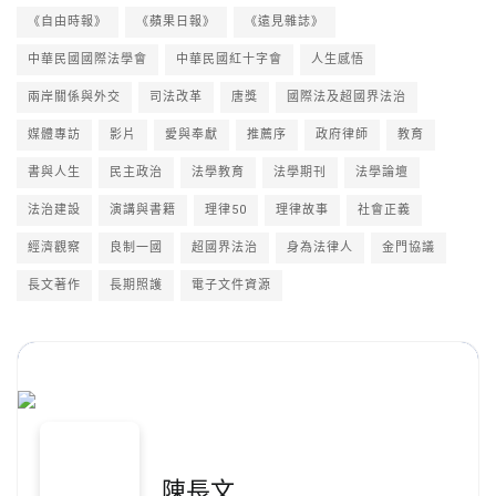
《自由時報》
《蘋果日報》
《遠見雜誌》
中華民國國際法學會
中華民國紅十字會
人生感悟
兩岸關係與外交
司法改革
唐獎
國際法及超國界法治
媒體專訪
影片
愛與奉獻
推薦序
政府律師
教育
書與人生
民主政治
法學教育
法學期刊
法學論壇
法治建設
演講與書籍
理律50
理律故事
社會正義
經濟觀察
良制一國
超國界法治
身為法律人
金門協議
長文著作
長期照護
電子文件資源
陳長文