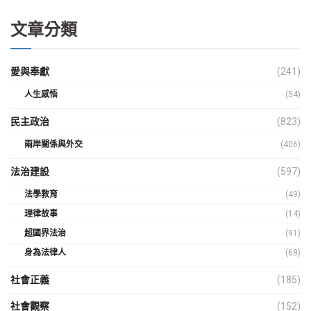
文章分類
愛與奉獻
(241)
人生感悟
(54)
民主政治
(823)
兩岸關係與外交
(406)
法治建設
(597)
法學教育
(49)
理律故事
(14)
超國界法治
(91)
身為法律人
(68)
社會正義
(185)
社會觀察
(152)