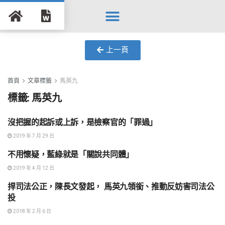
Search for:
Search Button
上一頁
首頁
文章標籤
馬英九
標籤:
馬英九
沒把握的起訴或上訴，是檢察官的「罪過」
身為法律人
2019 年 7 月 29 日
不用懷疑，藍綠就是「關說共同體」
法治建設
2019 年 4 月 12 日
捍司法公正，陳長文發起， 馬英九領銜、推動反妨害司法公
民主政治
投
2018 年 2 月 6 日