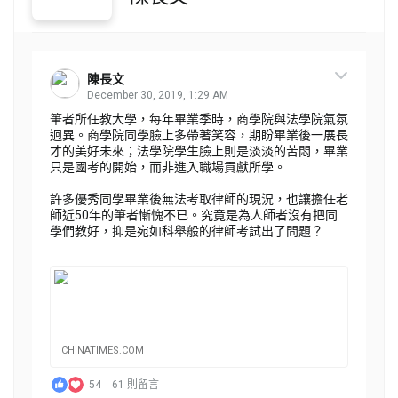
陳長文
December 30, 2019, 1:29 AM
筆者所任教大學，每年畢業季時，商學院與法學院氣氛
迥異。商學院同學臉上多帶著笑容，期盼畢業後一展長
才的美好未來；法學院學生臉上則是淡淡的苦悶，畢業
只是國考的開始，而非進入職場貢獻所學。
許多優秀同學畢業後無法考取律師的現況，也讓擔任老
師近50年的筆者慚愧不已。究竟是為人師者沒有把同
學們教好，抑是宛如科舉般的律師考試出了問題？
CHINATIMES.COM
54
61 則留言