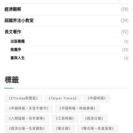
經濟觀察
(58)
超國界法小教室
(34)
長文著作
(92)
出版書籍
(9)
推薦序
(25)
書與人生
(4)
標籤
《ETtoday新聞雲》
《Taipei Times》
《中國時報》
《中國時報－天堂不撤守》
《中國時報－時論廣場》
《人間福報－百年筆陣》
《工商時報》
《經濟日報》
《經濟日報－名家觀點》
《聯合報》
《聯合報－民意論壇》