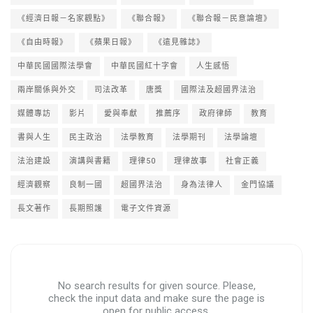
《經濟日報－名家觀點》
《聯合報》
《聯合報－民意論壇》
《自由時報》
《蘋果日報》
《遠見雜誌》
中華民國國際法學會
中華民國紅十字會
人生感悟
兩岸關係與外交
司法改革
唐獎
國際法及超國界法治
媒體專訪
影片
愛與奉獻
推薦序
政府律師
教育
書與人生
民主政治
法學教育
法學期刊
法學論壇
法治建設
演講與書籍
理律50
理律故事
社會正義
經濟觀察
良制一國
超國界法治
身為法律人
金門協議
長文著作
長期照護
電子文件資源
No search results for given source. Please,
check the input data and make sure the page is
open for public access.