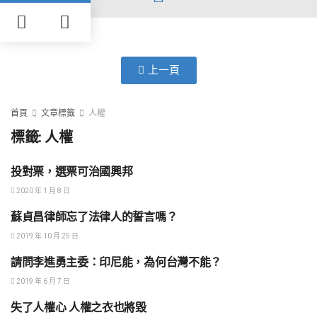
上一頁
首頁
文章標籤
人權
標籤:
人權
投對票，選票可治國興邦
兩岸關係與外交
2020 年 1 月 8 日
蘇貞昌律師忘了法律人的誓言嗎？
社會正義
2019 年 10 月 25 日
請問李進勇主委：印尼能，為何台灣不能？
民主政治
2019 年 6 月 7 日
失了人權心 人權之衣也將毀
兩岸關係與外交