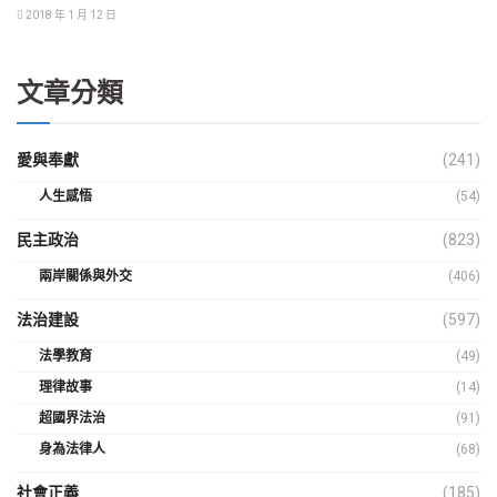
2018 年 1 月 12 日
文章分類
愛與奉獻
(241)
人生感悟
(54)
民主政治
(823)
兩岸關係與外交
(406)
法治建設
(597)
法學教育
(49)
理律故事
(14)
超國界法治
(91)
身為法律人
(68)
社會正義
(185)