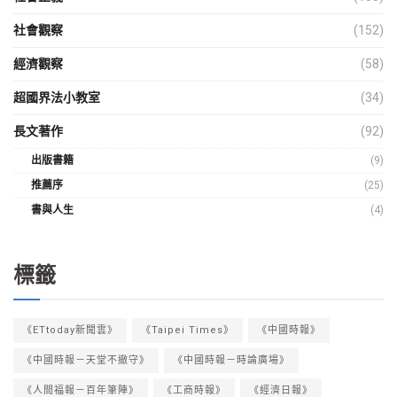
社會觀察
(152)
經濟觀察
(58)
超國界法小教室
(34)
長文著作
(92)
出版書籍
(9)
推薦序
(25)
書與人生
(4)
標籤
《ETtoday新聞雲》
《Taipei Times》
《中國時報》
《中國時報－天堂不撤守》
《中國時報－時論廣場》
《人間福報－百年筆陣》
《工商時報》
《經濟日報》