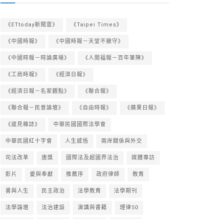
《ETtoday新聞雲》
《Taipei Times》
《中國時報》
《中國時報－天堂不撤守》
《中國時報－時論廣場》
《人間福報－百年筆陣》
《工商時報》
《經濟日報》
《經濟日報－名家觀點》
《聯合報》
《聯合報－民意論壇》
《自由時報》
《蘋果日報》
《遠見雜誌》
中華民國國際法學會
中華民國紅十字會
人生感悟
兩岸關係與外交
司法改革
唐獎
國際法及超國界法治
媒體專訪
影片
愛與奉獻
推薦序
政府律師
教育
書與人生
民主政治
法學教育
法學期刊
法學論壇
法治建設
演講與書籍
理律50