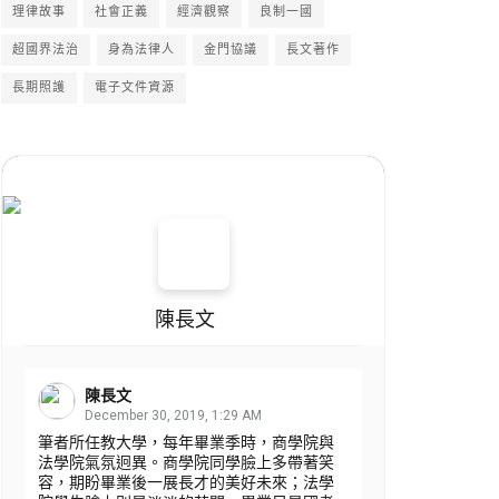
理律故事
社會正義
經濟觀察
良制一國
超國界法治
身為法律人
金門協議
長文著作
長期照護
電子文件資源
陳長文
陳長文
December 30, 2019, 1:29 AM
筆者所任教大學，每年畢業季時，商學院與
法學院氣氛迥異。商學院同學臉上多帶著笑
容，期盼畢業後一展長才的美好未來；法學