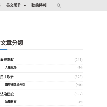
Search
察
長文著作
動態時報
for:
Search Button
文章分類
愛與奉獻
(241)
人生感悟
(54)
民主政治
(823)
兩岸關係與外交
(406)
法治建設
(597)
法學教育
(49)