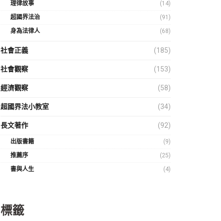
理律故事
(14)
超國界法治
(91)
身為法律人
(68)
社會正義
(185)
社會觀察
(153)
經濟觀察
(58)
超國界法小教室
(34)
長文著作
(92)
出版書籍
(9)
推薦序
(25)
書與人生
(4)
標籤