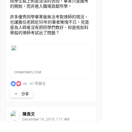
院學生臉上則是淡淡的苦悶，畢業只是國考
的開始，而非進入職場貢獻所學。
許多優秀同學畢業後無法考取律師的現況，
也讓擔任老師近50年的筆者慚愧不已。究竟
是為人師者沒有把同學們教好，抑是宛如科
舉般的律師考試出了問題？
CHINATIMES.COM
61 則留言
54
分享
陳長文
December 16, 2019, 7:11 AM
筆者30年前（1990）於紅十字會推動「讓愛
穿透障礙專案」，呼籲應強化社會對智能障